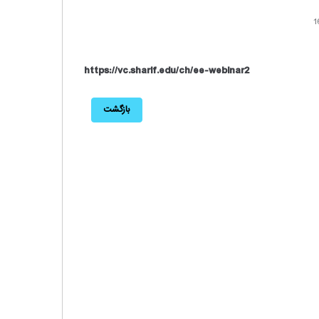
https://vc.sharif.edu/ch/ee-webinar2
بازگشت