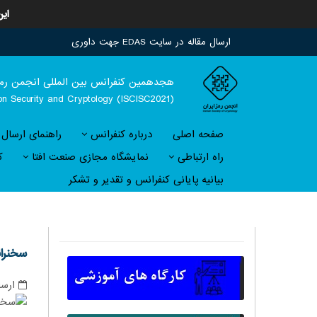
این
ارسال مقاله در سایت EDAS جهت داوری
هجدهمين كنفرانس بين المللی انجمن رمز
ion Security and Cryptology (ISCISC2021)
صفحه اصلی
درباره کنفرانس
راهنمای ارسال
راه ارتباطی
نمایشگاه مجازی صنعت افتا
ک
بیانیه پایانی کنفرانس و تقدیر و تشکر
سخنران
ارسا