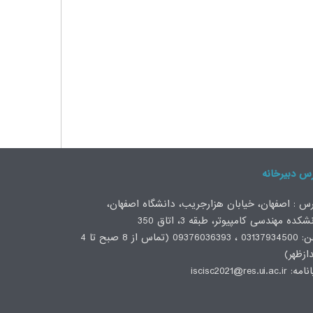
س دبیرخانه
س : اصفهان، خیابان هزارجریب، دانشگاه اصفهان،
شکده مهندسی کامپیوتر، طبقه 3، اتاق 350
تلفن: 03137934500 ، 09376036393 (تماس از 8 صبح تا 4
ازظهر)
iscisc2021@res.ui.ac.ir